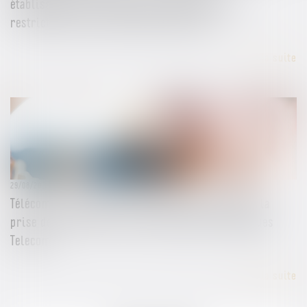
établissements de crédit est constitutif d’une
restriction de la concurrence par objet
Lire la suite
29/08/2024
Télécoms : L’Autorité de la concurrence autorise la
prise de contrôle de La Poste Telecom par Bouygues
Telecom
Lire la suite