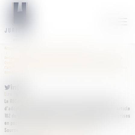
Accueil
Droit commercial
Droit de la concurrence
Déclaration commune du Réseau Européen de Concurrence sur l’initiative de la
Commission européenne d’adopter des Lignes directrices sur l'application de
l'article 102 du TFUE aux pratiques d’éviction abusives des entreprises en position
dominante
Lire la suite
Le REC salue l'initiative de la Commission européenne
d'adopter des lignes directrices sur l'application de l'article
102 du TFUE aux pratiques d'éviction abusives des entreprises
en position dominante (les « Lignes directrices »)...
Source :
www.autoritedelaconcurrence.fr