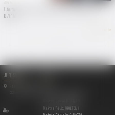
25/07/2024
L’Autorité de la concurrence confirme enquêter sur
NVIDIA
Lire la suite
...
<<
<
4
5
6
7
8
9
10
>
>>
JURISQUAD
Menu
133 avenue Gallieni
Accueil
33500 LIBOURNE
Maître Arnaud BAULIMON
Maître David BONNAN
Maître Félix MOLTENI