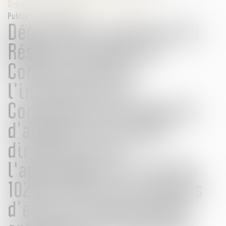
Droit commercial
/
Droit de la concurrence
Publié le :
12/09/2024
Déclaration commune du
Réseau Européen de
Concurrence sur
l’initiative de la
Commission européenne
d’adopter des Lignes
directrices sur
l'application de l'article
102 du TFUE aux pratiques
d’éviction abusives des