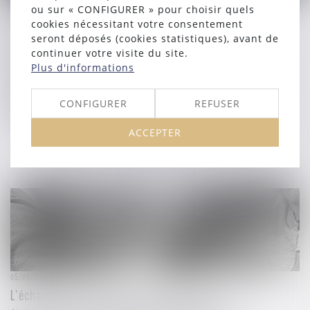
12/09/2024
ou sur « CONFIGURER » pour choisir quels
Déclaration commune du Réseau Européen de
cookies nécessitant votre consentement
Concurrence sur l’initiative de la Commission
seront déposés (cookies statistiques), avant de
continuer votre visite du site.
européenne d’adopter des Lignes directrices sur
Plus d'informations
l'application de l'article 102 du TFUE aux pratiques
d’éviction abusives des entreprises en position
CONFIGURER
REFUSER
dominante
ACCEPTER
Lire la suite
05/09/2024
L’échange d’informations entre plusieurs