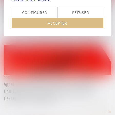
13/12/2024
Purge des nullités en procédure pénale : la loi de 2024
CONFIGURER
REFUSER
redéfinit les règles
ACCEPTER
Lire la suite
06/12/2024
Appel d’un jugement avant dire droit : rappel de
l’obligation pour la cour d’appel de statuer sur
l’exception d’incompétence
Lire la suite