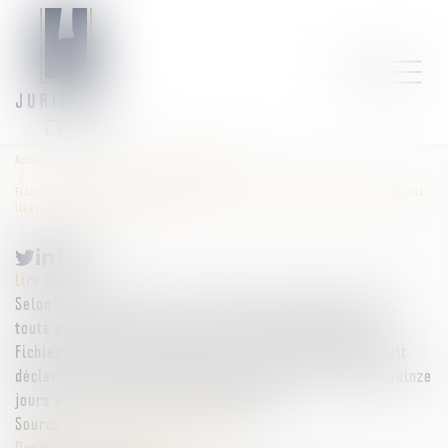
Accueil
Droit pénal
Procédure pénale
FIJAIT et fraude sociale : la Cour de cassation précise les obligations et sanctions
liées aux déclarations d’adresse
Lire la suite
Selon l’article 706-25-7, 2° du Code de procédure pénale,
toute personne dont l’identité est enregistrée dans le
Fichier des auteurs d’infractions terroristes (FIJAIT) doit
déclarer ses changements d’adresse, dans un délai de quinze
jours au plus tard après ce changement...
Source :
www.lemag-juridique.com
Droit pénal
/
Procédure pénale