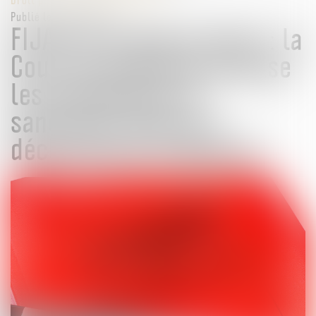
Publié le :
20/12/2024
FIJAIT et fraude sociale : la
Cour de cassation précise
les obligations et
sanctions liées aux
déclarations d’adresse