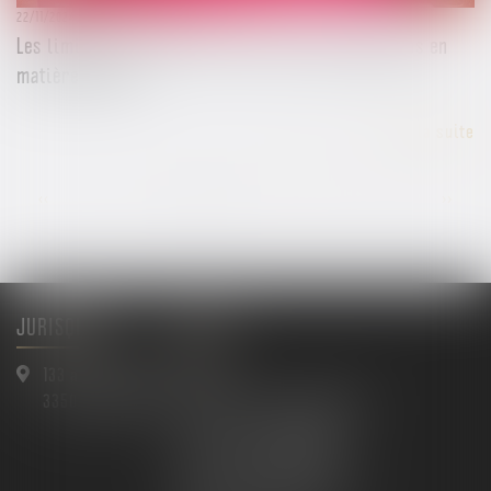
22/11/2024
Les limites de la garde à vue et des investigations en
matière pénale
Lire la suite
...
<<
<
1
2
3
4
5
6
7
>
>>
JURISQUAD
Menu
133 avenue Gallieni
Accueil
33500 LIBOURNE
Maître Arnaud BAULIMON
Maître David BONNAN
Maître Félix MOLTENI