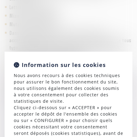
Lettre d’avertissement
Mise à pied disciplinaire
Mutation disciplinaire
Dans le cadre de rupture de contrat de travail,
accompagnement dans le choix et la mise en œuvre de tous
types de procédures de rupture du contrat de travail.
Rupture conventionnelle individuelle
Information sur les cookies
Prise d'acte/Résiliation judiciaire
Licenciement pour faute grave, lourde
Nous avons recours à des cookies techniques
Licenciement pour inaptitude médicale avec recherche de
pour assurer le bon fonctionnement du site,
nous utilisons également des cookies soumis
reclassement
à votre consentement pour collecter des
Licenciement pour motif économique :
statistiques de visite.
Recherche de reclassement
Cliquez ci-dessous sur « ACCEPTER » pour
accepter le dépôt de l'ensemble des cookies
Ordre des licenciements
ou sur « CONFIGURER » pour choisir quels
Contrat de sécurisation professionnelle
cookies nécessitant votre consentement
Priorité de réembauchage
seront déposés (cookies statistiques), avant de