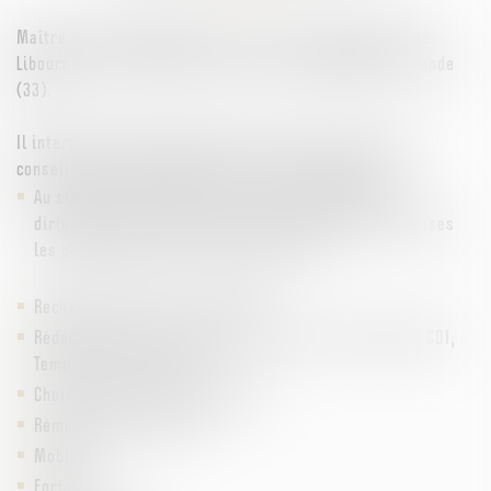
Maître Romain SINATRA est avocat inscrit au Barreau de
Libourne dont le cabinet est situé au à LIBOURNE en Gironde
(33).
Il intervient principalement en droit du travail tant en
conseil auprès des entreprises qu’en contentieux :
Au stade de l’embauche, avec l’accompagnement du
dirigeant vers les choix des contrats, statuts et clauses
les plus adaptés et les plus pertinents.
Recherche d’aides à l’embauche
Rédaction de tous types de contrats de travail (CDD, CDI,
Temps partiel, Cadres)
Choix des clauses particulières
Rémunération variable
Mobilité
Forfait