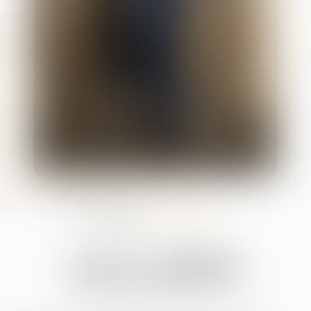
Email :
sinatra.avocat@gmail.com
Téléphone :
07 66 26 71 71
Romain
SINATRA
Avocat