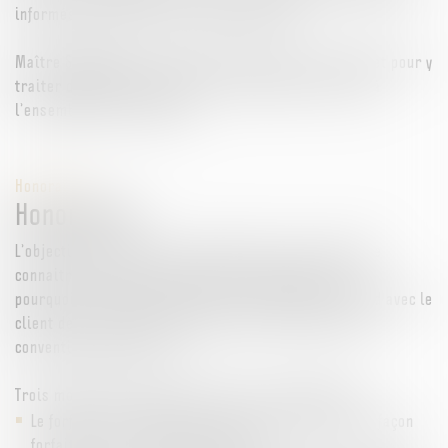
informés en temps réel de toute évolution.
Maître SINATRA vous accueillera donc dans son Cabinet pour y
traiter différents litiges et ainsi répondre au mieux à
l’ensemble de vos besoins.
Honoraires
Honoraires
L’objectif du cabinet est de permettre à ses clients de
connaitre au plus vite le coût de la procédure. C’est
pourquoi, le type de facturation sera décidé en accord avec le
client dès l’ouverture du dossier et fera l’objet d’une
convention d’honoraires.
Trois modalités de facturation sont envisageables :
Le forfait : le montant des honoraires est défini de façon
forfaitaire dès le début du dossier.