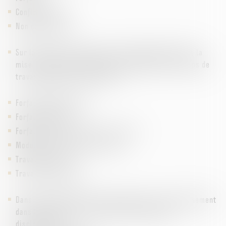
Confidentialité
Non concurrence
Sur la durée du travail dans l’accompagnement dans la
mise en œuvre de dispositifs d’organisation du temps de
travail adapté à votre activité.
Forfait hebdomadaire
Forfait mensuel
Forfait annuel en heures ou en jours
Modulation du temps de travail
Travail en cycle
Travail le dimanche
Dans le cadre de sanction disciplinaires, accompagnement
dans la rédaction de tous types de procédures
disciplinaires.