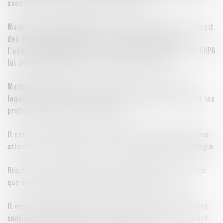
avec les clubs ou activités de sponsoring.
Maître Romain SINATRA est titulaire d'une Maîtrise en "Droit
des relations de travail dans l'entreprise" obtenue à
l'université BORDEAUX IV. Il est, depuis 2018, titulaire du CAPA
lui permettant d'exercer la profession d'Avocat.
Maître SINATRA a toujours voulu exercer un métier dans
lequel il se sentirait utile et pourrait aider au mieux tant les
professionnels que les particuliers.
Il est à votre écoute pour vous conseiller en fonction de vos
attentes, de vos besoins, pour mettre en place une stratégie.
Réactif, vif et rigoureux il saura vous apporter toute l'aide
que vous pouvez légitimement attendre d'un avocat.
Il met un point d’honneur à traiter les dossiers qui lui sont
confiés avec diligence, et à tenir ses clients régulièrement