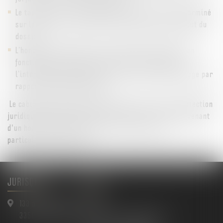
Le taux horaire : le montant des honoraires est déterminé
sur la base d’un montant horaire précisé dès le début du
dossier
L’honoraire de résultat : les honoraires sont fixés en
fonction des sommes perçues par le client grâce à
l’intervention de l’avocat sur la base d’un pourcentage par
rapport au résultat obtenu.
Le cabinet accepte d'être rétribué par l'assureur protection
juridique du client, au besoin et selon les cas, en convenant
d'un honoraire complémentaire en fonction de la
particularité du dossier.
JURISQUAD
Menu
133 avenue Gallieni
Accueil
33500 LIBOURNE
Maître Arnaud BAULIMON