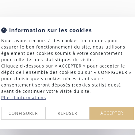
Information sur les cookies
Nous avons recours à des cookies techniques pour
assurer le bon fonctionnement du site, nous utilisons
également des cookies soumis à votre consentement
pour collecter des statistiques de visite.
Cliquez ci-dessous sur « ACCEPTER » pour accepter le
dépôt de l'ensemble des cookies ou sur « CONFIGURER »
pour choisir quels cookies nécessitant votre
consentement seront déposés (cookies statistiques),
avant de continuer votre visite du site.
Plus d'informations
ACCEPTER
CONFIGURER
REFUSER
18/03/2025
Droit des sociétés : publication de deux