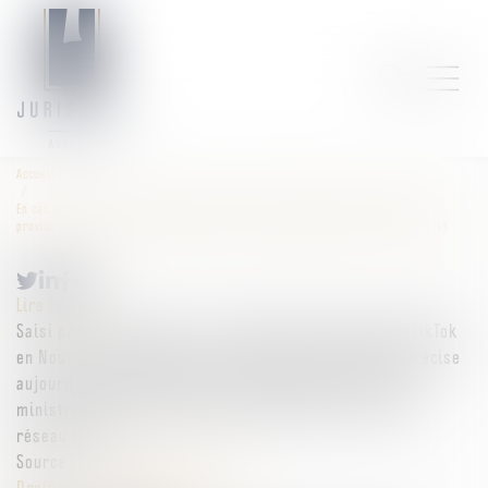
Accueil
En cas de circonstances exceptionnelles, le Gouvernement peut interrompre
provisoirement l’accès à un réseau social, mais sous conditions - Conseil d'État
Lire la suite
Saisi pour se prononcer sur la légalité du blocage de TikTok
en Nouvelle-Calédonie en mai 2024, le Conseil d’État précise
aujourd’hui les conditions dans lesquelles le Premier
ministre peut interrompre provisoirement l’accès à un
réseau social...
Source :
www.conseil-etat.fr
Droit public
/
Droit administratif