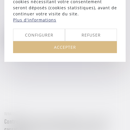
cookies nécessitant votre consentement
seront déposés (cookies statistiques), avant de
continuer votre visite du site.
Plus d'informations
11/04/2025
CONFIGURER
REFUSER
Détachement judiciaire : les magistrats peuvent
participer aux délibérés sans voix consultative
ACCEPTER
Lire la suite
11/04/2025
Contrefaçon et concurrence déloyale : la Cour de
cassation confirme la protection des marques