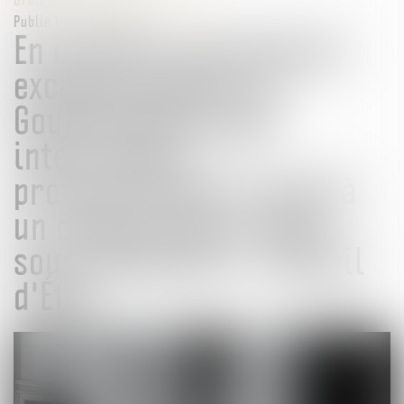
Publié le :
10/04/2025
En cas de circonstances
exceptionnelles, le
Gouvernement peut
interrompre
provisoirement l’accès à
un réseau social, mais
sous conditions - Conseil
d'État