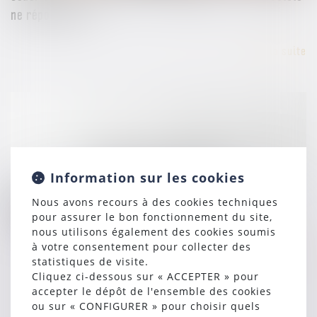
ne répond pas ?
Lire la suite
Information sur les cookies
14/04/2025
Détermination du prix d’un bien préempté : la
Nous avons recours à des cookies techniques
pour assurer le bon fonctionnement du site,
consistance et uniquement la consistance !
nous utilisons également des cookies soumis
à votre consentement pour collecter des
Lire la suite
statistiques de visite.
Cliquez ci-dessous sur « ACCEPTER » pour
accepter le dépôt de l'ensemble des cookies
ou sur « CONFIGURER » pour choisir quels