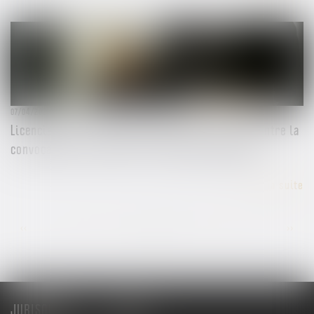
07/04/2025
Licenciement : 5 jours pleins doivent s'écouler entre la
convocation à entretien et l'entretien préalable
Lire la suite
...
...
<<
<
17
18
19
20
21
22
23
>
>>
JURISQUAD
Menu