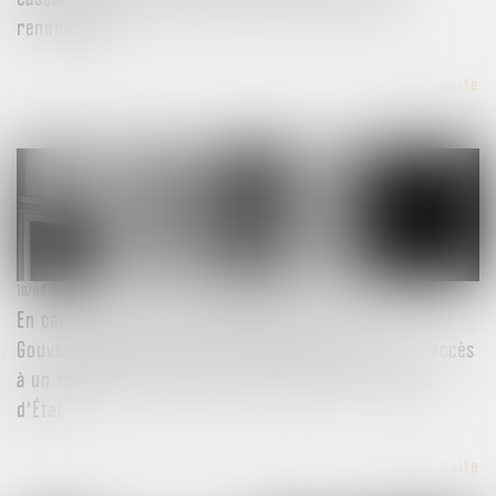
renommées !
Lire la suite
10/04/2025
En cas de circonstances exceptionnelles, le
Gouvernement peut interrompre provisoirement l’accès
à un réseau social, mais sous conditions - Conseil
d'État
Lire la suite