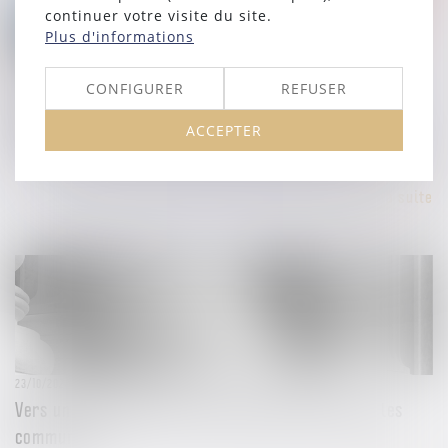
continuer votre visite du site.
Plus d'informations
25/10/2024
CONFIGURER
REFUSER
Le groupe Loste est sanctionné à hauteur de 900 000
euros pour avoir fait obstacle au déroulement
ACCEPTER
d’opérations de visite et saisie réalisées par l’Autorité
Lire la suite
23/10/2024
Vers une simplification des expropriations pour les
communes ?