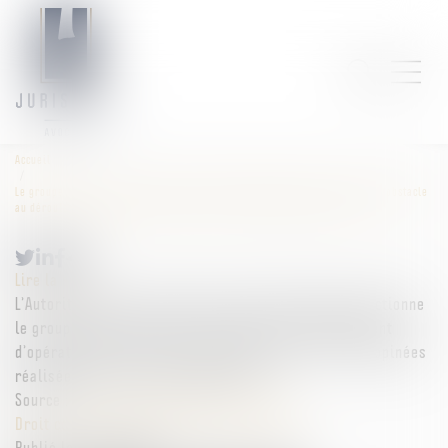
Accueil
Le groupe Loste est sanctionné à hauteur de 900 000 euros pour avoir fait obstacle
au déroulement d’opérations de visite et saisie réalisées par l’Autorité
Lire la suite
L’Autorité de la concurrence (ci-après l’Autorité) sanctionne
le groupe Loste pour avoir fait obstacle au déroulement
d’opérations de visite et saisie (ci-après « OVS ») inopinées
réalisées les 16 et 17 novembre 2023...
Source :
www.autoritedelaconcurrence.fr
Droit commercial
/
Droit de la concurrence
Publié le :
25/10/2024