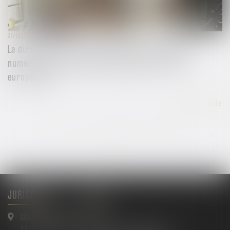
21/10/2024
La directive sur les travailleurs des plateformes
numériques définitivement adoptée par l'Union
européenne
Lire la suite
...
...
<<
<
34
35
36
37
38
39
40
>
>>
JURISQUAD
Menu
133 avenue Gallieni
Accueil
33500 LIBOURNE