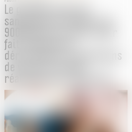
Le groupe Loste est
sanctionné à hauteur de
900 000 euros pour avoir
fait obstacle au
déroulement d’opérations
de visite et saisie
réalisées par l’Autorité