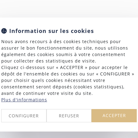
Information sur les cookies
Nous avons recours à des cookies techniques pour
assurer le bon fonctionnement du site, nous utilisons
également des cookies soumis à votre consentement
pour collecter des statistiques de visite.
Cliquez ci-dessous sur « ACCEPTER » pour accepter le
dépôt de l'ensemble des cookies ou sur « CONFIGURER »
pour choisir quels cookies nécessitant votre
consentement seront déposés (cookies statistiques),
avant de continuer votre visite du site.
Plus d'informations
ACCEPTER
CONFIGURER
REFUSER
07/07/2025
Urbanisme : la Cour de cassation confirme la