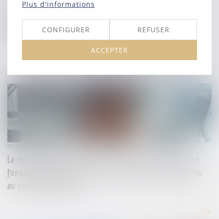
Plus d'informations
05/03/2025
PLF 2025 : vers une réduction de l'indemnisation des
agents en arrêt maladie
CONFIGURER
REFUSER
ACCEPTER
Lire la suite
04/03/2025
La rupture abusive de la période d’essai ne peut être
fondée uniquement sur des circonstances antérieures
au contrat de travail !
Lire la suite