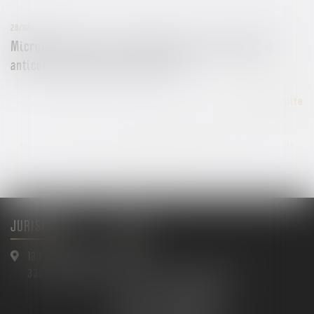
28/02/2025
Microsoft visé par une enquête pour des pratiques
anticoncurrentielles liées à Bing
Lire la suite
...
...
<<
<
21
22
23
24
25
26
27
>
>>
JURISQUAD
Menu
133 avenue Gallieni
Accueil
33500 LIBOURNE
Maître Arnaud BAULIMON
Maître David BONNAN