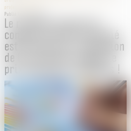
professionnelles
Publié le :
04/03/2025
Le remboursement du
compte courant d’associé
est distinct de l’obligation
de la société de régler le
prix des parts rachetées !