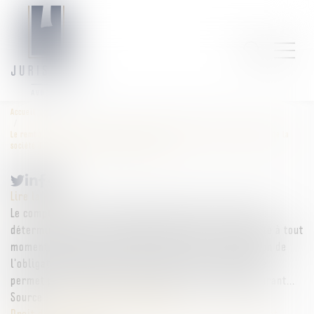
Accueil
Le remboursement du compte courant d’associé est distinct de l’obligation de la
société de régler le prix des parts rachetées !
Lire la suite
Le compte courant d’associé constitue un prêt à durée
déterminée, dont le remboursement peut être sollicité à tout
moment. Toutefois, sauf clause contraire, l’inexécution de
l’obligation de paiement du prix des parts sociales ne
permet pas d’exiger le remboursement du compte courant...
Source :
www.lemag-juridique.com
Droit des sociétés
/
Droit des sociétés commerciales et