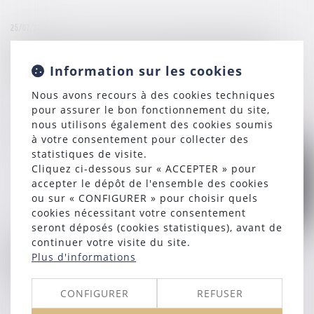
25/07/2024
Expropriation : quel est le point de départ du délai
accordé à l’appelant pour déposer ses conclusions ?
Information sur les cookies
Nous avons recours à des cookies techniques
Lire la suite
pour assurer le bon fonctionnement du site,
nous utilisons également des cookies soumis
à votre consentement pour collecter des
statistiques de visite.
Cliquez ci-dessous sur « ACCEPTER » pour
accepter le dépôt de l'ensemble des cookies
ou sur « CONFIGURER » pour choisir quels
cookies nécessitant votre consentement
seront déposés (cookies statistiques), avant de
25/07/2024
continuer votre visite du site.
L’Autorité de la concurrence confirme enquêter sur
Plus d'informations
NVIDIA
CONFIGURER
REFUSER
Lire la suite