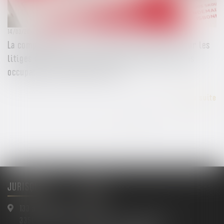
14/03/2024
La compétence de la juridiction administrative sur les
litiges d’autorisations et contrats portant sur des
occupations du domaine public
Lire la suite
<<
<
1
2
3
4
>
>>
JURISQUAD
Menu
133 avenue Gallieni
Accueil
33500 LIBOURNE
Maître Arnaud BAULIMON