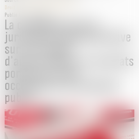
Droit public
/
Droit administratif
Publié le :
14/03/2024
La compétence de la
juridiction administrative
sur les litiges
d’autorisations et contrats
portant sur des
occupations du domaine
public