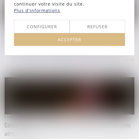
continuer votre visite du site.
Plus d'informations
CONFIGURER
REFUSER
23/05/2024
Accès au juge administratif : désormais, le cachet de la
ACCEPTER
Poste fait foi
Lire la suite
01/05/2024
Conseil d'État : indépendance et impartialité des juges
administratifs