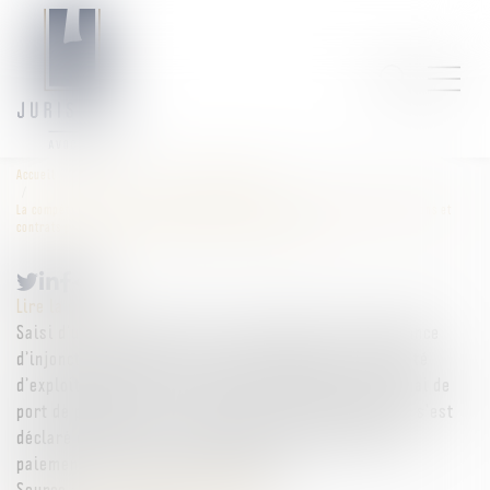
Accueil
Droit public
Droit administratif
La compétence de la juridiction administrative sur les litiges d’autorisations et
contrats portant sur des occupations du domaine public
Lire la suite
Saisi d’un litige portant sur une opposition d’ordonnance
d’injonction de payer une certaine somme à une société
d’exploitation quant à un droit de mouillage sur un quai de
port de plaisance, le Tribunal judiciaire de Perpignan s’est
déclaré compétent et a fait droit à cette demande de
paiement de la société d’exploitation...
Source :
www.lemag-juridique.com