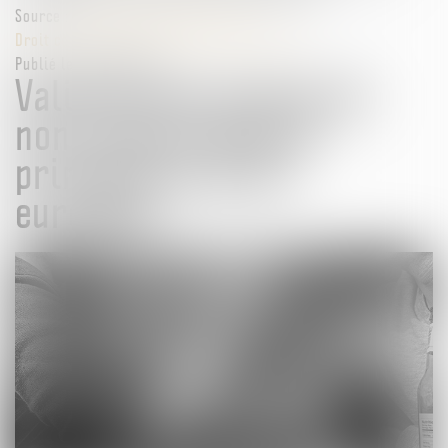
Source :
www.lemag-juridique.com
Droit commercial
/
Droit de la concurrence
Publié le :
07/06/2024
Validité des clauses de
non-concurrence et
primauté du droit
européen