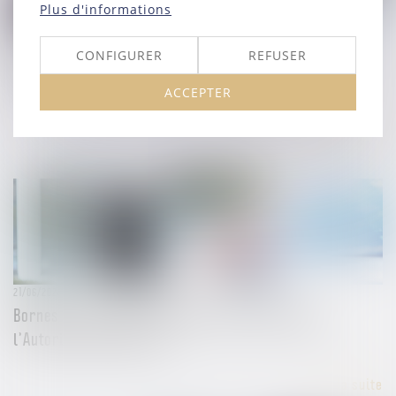
Plus d'informations
28/06/2024
CONFIGURER
REFUSER
Rejet de la QPC relative aux dommages-intérêts pour
concurrence déloyale
ACCEPTER
Lire la suite
21/06/2024
Bornes de recharge pour véhicules électriques :
l’Autorité rend son avis
Lire la suite