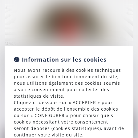
04/07/2024
Reprise d’actifs appartenant à Ludendo (La Grande
Information sur les cookies
Récré) par le groupe JouéClub : l’Autorité autorise
l’opération sous réserve d’engagements portant sur 6
Nous avons recours à des cookies techniques
magasins
pour assurer le bon fonctionnement du site,
nous utilisons également des cookies soumis
à votre consentement pour collecter des
Lire la suite
statistiques de visite.
Cliquez ci-dessous sur « ACCEPTER » pour
accepter le dépôt de l'ensemble des cookies
ou sur « CONFIGURER » pour choisir quels
cookies nécessitant votre consentement
seront déposés (cookies statistiques), avant de
continuer votre visite du site.