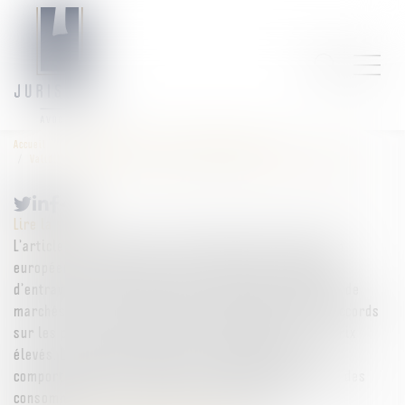
Accueil
Droit commercial
Droit de la concurrence
Validité des clauses de non-concurrence et primauté du droit européen
Lire la suite
L’article 101 du Traité sur le fonctionnement de l’Union
européenne (TFUE) interdit les ententes susceptibles
d’entraver la libre concurrence, telles que le partage de
marchés, la fixation de quotas de production ou les accords
sur les prix visant à maintenir artificiellement des prix
élevés. L’objectif du TFUE est de sanctionner ces
comportements, qui faussent le marché au détriment des
consommateurs et des autres professionnels...