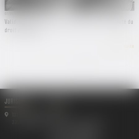
07/06/2024
Validité des clauses de non-concurrence et primauté du
droit européen
Lire la suite
...
<<
<
4
5
6
7
8
9
10
>
>>
JURISQUAD
Menu
133 avenue Gallieni
Accueil
33500 LIBOURNE
Maître Arnaud BAULIMON
Maître David BONNAN