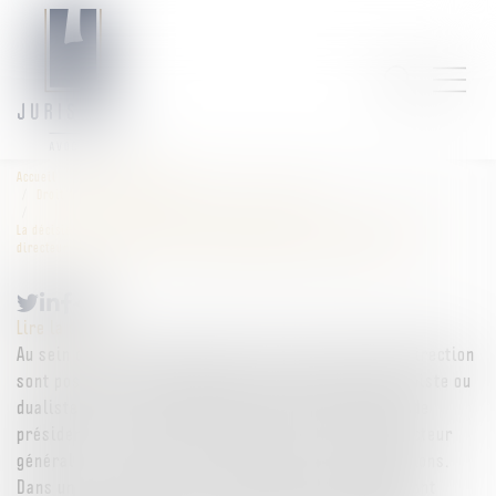
Accueil
Droit des sociétés
Droit des sociétés commerciales et professionnelles
La décision du conseil d’administration de mettre un terme au mandat d’un
directeur général constitue-t-elle systématiquement une révocation ?
Lire la suite
Au sein d’une société anonyme, plusieurs modes de direction
sont possibles, notamment entre la gouvernance moniste ou
dualiste. Il est alors possible d’associer la fonction de
président du conseil d’administration à celle de directeur
général ou, au contraire, de dissocier ces deux fonctions.
Dans un récent arrêt, les Juges du Quai de l’horloge ont