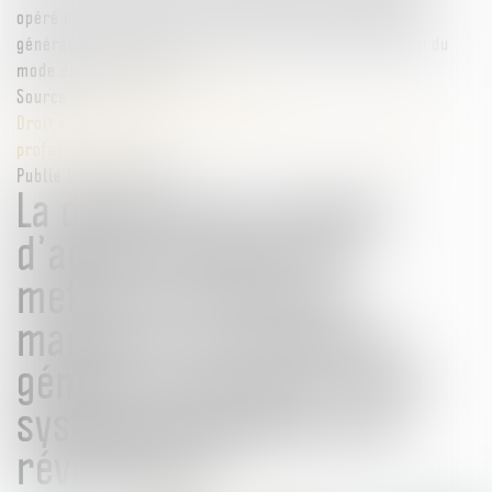
opéré une distinction entre la révocation du directeur
général d’une société anonyme ou une simple évolution du
mode de gouvernance...
Source :
www.lemag-juridique.com
Droit des sociétés
/
Droit des sociétés commerciales et
professionnelles
Publié le :
30/04/2024
La décision du conseil
d’administration de
mettre un terme au
mandat d’un directeur
général constitue-t-elle
systématiquement une
révocation ?