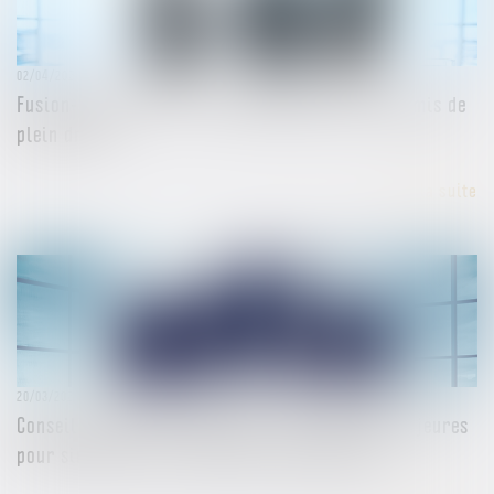
02/04/2024
Fusion-absorption : le titre exécutoire est transmis de
plein droit
Lire la suite
20/03/2024
Conseil national du commerce : des réformes majeures
pour simplifier les formalités commerciales