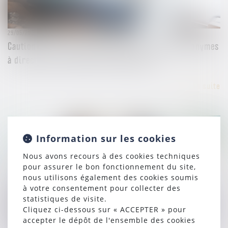
29/05/2024
Cautions, avals et garanties dans les sociétés anonymes
à directoire et conseil de surveillance
Lire la suite
Information sur les cookies
Nous avons recours à des cookies techniques
pour assurer le bon fonctionnement du site,
nous utilisons également des cookies soumis
30/04/2024
à votre consentement pour collecter des
La décision du conseil d’administration de mettre un
statistiques de visite.
terme au mandat d’un directeur général constitue-t-elle
Cliquez ci-dessous sur « ACCEPTER » pour
accepter le dépôt de l'ensemble des cookies
systématiquement une révocation ?