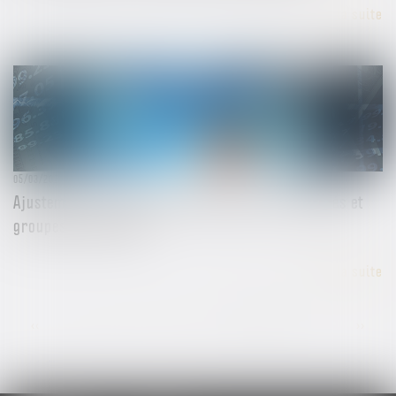
Lire la suite
05/03/2024
Ajustement des critères de taille pour les sociétés et
groupes de sociétés
Lire la suite
...
<<
<
6
7
8
9
10
11
12
>
>>