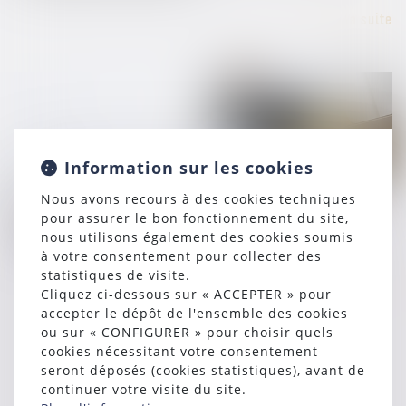
Lire la suite
Information sur les cookies
07/10/2024
Nous avons recours à des cookies techniques
Licenciement pour motif économique et obligation de
pour assurer le bon fonctionnement du site,
reclassement
nous utilisons également des cookies soumis
à votre consentement pour collecter des
statistiques de visite.
Lire la suite
Cliquez ci-dessous sur « ACCEPTER » pour
accepter le dépôt de l'ensemble des cookies
ou sur « CONFIGURER » pour choisir quels
cookies nécessitant votre consentement
seront déposés (cookies statistiques), avant de
continuer votre visite du site.